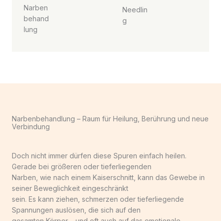
Narben
Needlin
behand
g
lung
Narbenbehandlung – Raum für Heilung, Berührung und neue
Verbindung
Doch nicht immer dürfen diese Spuren einfach heilen.
Gerade bei größeren oder tieferliegenden
Narben, wie nach einem Kaiserschnitt, kann das Gewebe in
seiner Beweglichkeit eingeschränkt
sein. Es kann ziehen, schmerzen oder tieferliegende
Spannungen auslösen, die sich auf den
gesamten Körper – und oft auch auf das emotionale