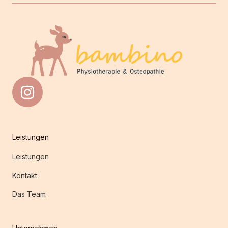
I
n
s
t
Leistungen
a
g
Leistungen
r
Kontakt
a
Das Team
m